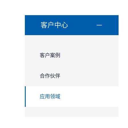
客户中心
客户案例
合作伙伴
应用领域