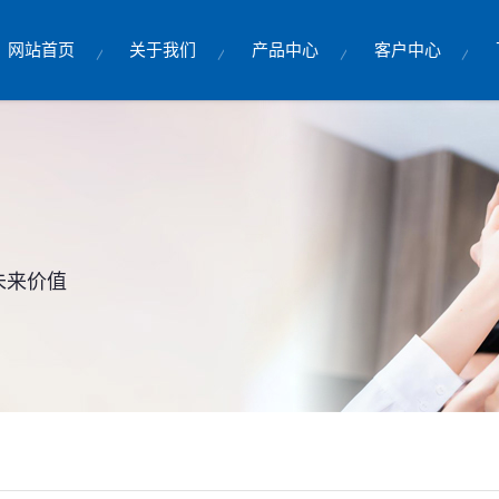
网站首页
关于我们
产品中心
客户中心
未来价值