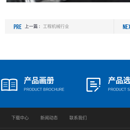
PRE
NE
上一篇 :
工程机械行业
产品画册
产品
PRODUCT BROCHURE
PRODUCT S
下载中心
新闻动态
联系我们