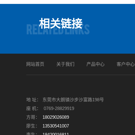
相关链接
RELATED LINKS
网站首页
关于我们
产品中心
客户中心
地 址：
东莞市大朗镇沙步沙富路198号
座 机：
0769-28829919
方哥：
18029026089
廖生：
13530541007
李生：
18420016811