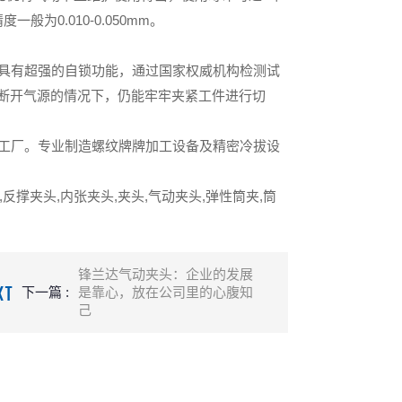
0.010-0.050mm。
具有超强的自锁功能，通过国家权威机构检测试
在断开气源的情况下，仍能牢牢夹紧工件进行切
工厂。专业制造螺纹牌牌加工设备及精密冷拔设
反撑夹头,内张夹头,夹头,气动夹头,弹性筒夹,筒
锋兰达气动夹头：企业的发展
XT
下一篇 :
是靠心，放在公司里的心腹知
己