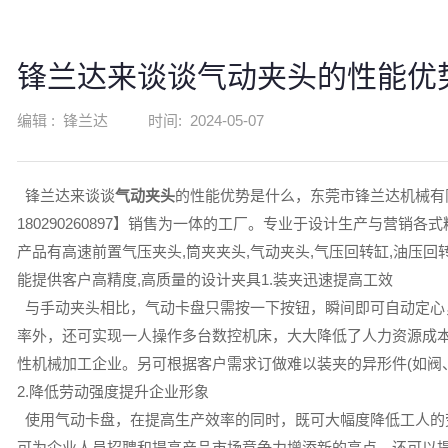
锋兰达来谈谈气动夹头的性能优
编辑 :
锋兰达
时间:
2024-05-07
锋兰达来谈谈
气动夹头
的性能优势是什么，东莞市锋兰达机械有
180290260897】销售为一体的工厂。专业于设计生产与营销
产品有高速前置气压夹头,筒夹夹头,气动夹头,气压回转缸,油压回
能提供客户高精度,高质量的设计夹具1.装夹迅速提高工效
与手动夹头相比，气动卡盘只需按一下按钮，瞬间即可自动定心
率外，还可实现一人操作多台数控机床，大大降低了人力资源成
性机械加工企业。另可根据客户需求订做难以装夹的异形件(如阀
2.降低劳动强度提升企业形象
使用气动卡盘，在提高生产效率的同时，既可大幅度降低工人的
可为企业人员招聘和提高产品市场竞争力增添新的亮点，还可以