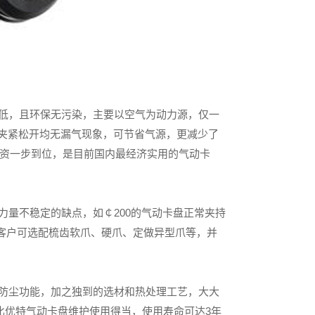
低，且环保无污染，主要以空气为动力源，仅一
分夹紧松开均无漏气现象，可节省气源，更减少了
投资一步到位，是目前国内最经济实用的气动卡
量不稳定的缺点，如￠200的气动卡盘正常夹持
，客户可选配梳齿软爪、硬爪、定做异型爪等，并
防尘功能，加之独到的选材和热处理工艺，大大
比优特气动卡盘维护使用得当，使用寿命可达3年