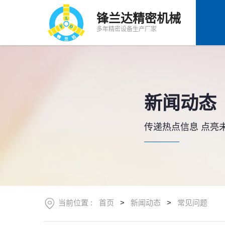
站
锋兰达精密机械
首
关
多年精密设备生产厂家
页
于
我
产
们
品
中
客
心
户
新闻动态
中
下
心
载
传递热点信息 点亮
中
新
心
闻
动
联
态
系
我
们
当前位置 :
首页
>
新闻动态
>
常见问题