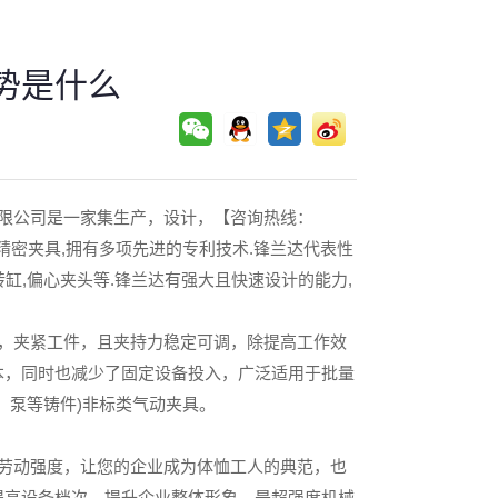
势是什么
限公司是一家集生产，设计，【咨询热线：
各式精密夹具,拥有多项先进的专利技术.锋兰达代表性
转缸,偏心夹头等.锋兰达有强大且快速设计的能力,
，夹紧工件，且夹持力稳定可调，除提高工作效
本，同时也减少了固定设备投入，广泛适用于批量
、泵等铸件)非标类气动夹具。
劳动强度，让您的企业成为体恤工人的典范，也
提高设备档次，提升企业整体形象，是超强度机械